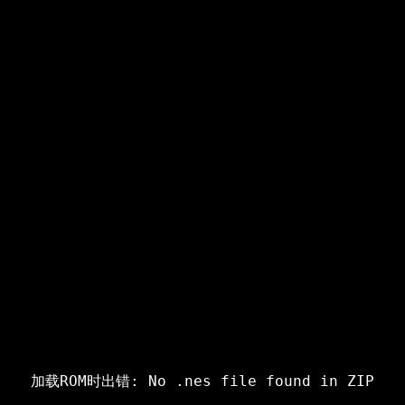
加载ROM时出错: No .nes file found in ZIP